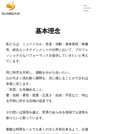
基本理念
私たちは、ミュージカル・音楽・演劇・身体表現・映像
等、総合エンタテインメントの分野において、
プロフェ
ッショナルなパフォーマンスを提供していきたいと考え
ています。
同じ時空を共有し、感動を分かち合いたい。
心が大きく揺れ動く瞬間を、
共に感じることができれば
幸甚に存じます。
「本質」を見極めること。
愛・信頼・勇気・慈愛・正直さ・自由・平安など、内な
る平和に対する共鳴の追及です。
その想いは国境を越え、世界のあらゆる地域でも
波形を
創りたいと願っています。
素敵な時間を一人でも多くの方と共有出来るよう、出逢