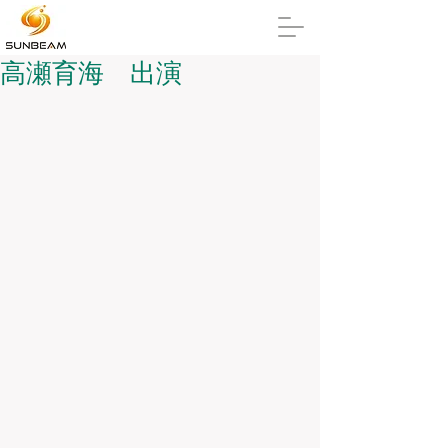
高瀬育海 出演