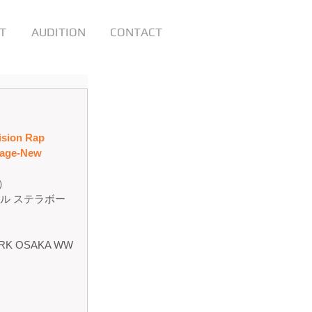
T
AUDITION
CONTACT
on Rap 
tage-New 
日）
ル ステラボー
）
RK OSAKA WW